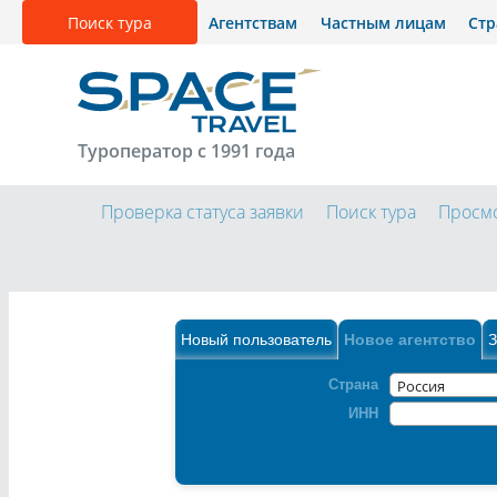
Поиск тура
Агентствам
Частным лицам
Ст
Туроператор с 1991 года
Проверка статуса заявки
Поиск тура
Просмо
Новый пользователь
Новое агентство
З
Страна
ИНН