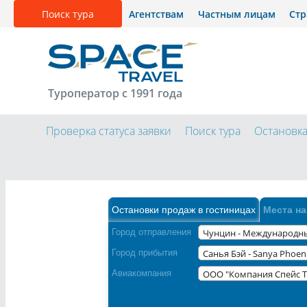
Поиск тура
Агентствам
Частным лицам
Ст
Туроператор с 1991 года
Проверка статуса заявки
Поиск тура
Остановк
Остановки продаж в гостиницах
Места на
Город отправления
Город прибытия
Авиакомпания